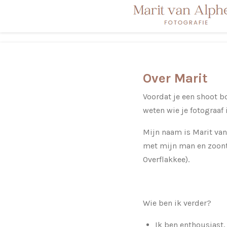
Ga
direct
naar
de
hoofdinhoud
Over Marit
Voordat je een shoot bo
weten wie je fotograaf i
Mijn naam is Marit van
met mijn man en zoont
Overflakkee).
Wie ben ik verder?
Ik ben enthousiast, 