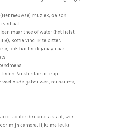
, (Hebreeuwse) muziek, de zon,
i verhaal.
lleen maar thee of water (het liefst
je), koffie vind ik te bitter.
me, ook luister ik graag naar
sts.
htendmens.
steden. Amsterdam is mijn
t: veel oude gebouwen, museums,
ie er achter de camera staat, wie
voor mijn camera, lijkt me leuk!